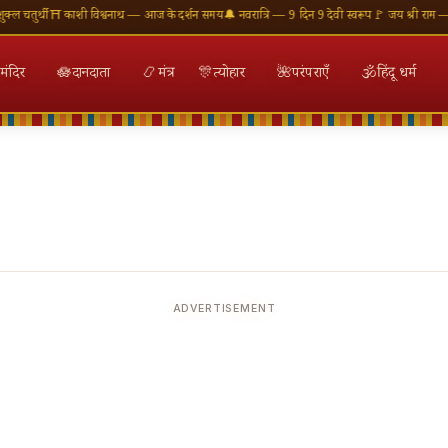
चतुर्थी
⛩ काशी विश्वनाथ — आज के दर्शन समय
🔔 नवरात्रि — 9 दिन 9 देवी स्वरूप
🚩 जय श्री राम — राम 
मंदिर
🪷
दानदाता
📿
मंत्र
🎊
त्योहार
🌺
परंपराएँ
🕉
हिंदू धर्म
ADVERTISEMENT