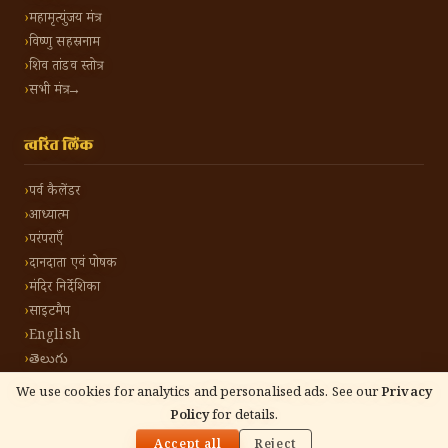
महामृत्युंजय मंत्र
विष्णु सहस्रनाम
शिव तांडव स्तोत्र
सभी मंत्र →
त्वरित लिंक
पर्व कैलेंडर
आध्यात्म
परंपराएँ
दानदाता एवं पोषक
मंदिर निर्देशिका
साइटमैप
English
తెలుగు
We use cookies for analytics and personalised ads. See our
Privacy
Policy
for details.
🌓
©
2026
हिंदू टोन हिंदी। सर्वाधिकार सुरक्षित।
गोपनीयता नीति
नियम एवं शर्तें
संपर्क करें
Accept all
Reject