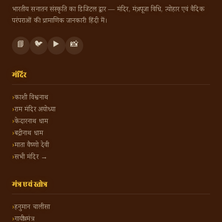
भारतीय सनातन संस्कृति का डिजिटल द्वार — मंदिर, मंत्र, पूजा विधि, त्योहार एवं वैदिक
परंपराओं की प्रामाणिक जानकारी हिंदी में।
📘
🐦
▶️
📸
मंदिर
काशी विश्वनाथ
राम मंदिर अयोध्या
केदारनाथ धाम
बद्रीनाथ धाम
माता वैष्णो देवी
सभी मंदिर →
मंत्र एवं स्तोत्र
हनुमान चालीसा
गायत्री मंत्र