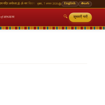
ंदिर अयोध्या
🕉 ॐ नमः शिवाय — सोमवार व्रत की शुभकामनाएँ
🪔 श्रावण मास — प्रत्येक सोमवार शिवालय दर
English
తెలుగు
शुक्रवार, 7 अगस्त 2026
🔍
🪔
आध्यात्म
सूचनाएँ पाएँ
🔍