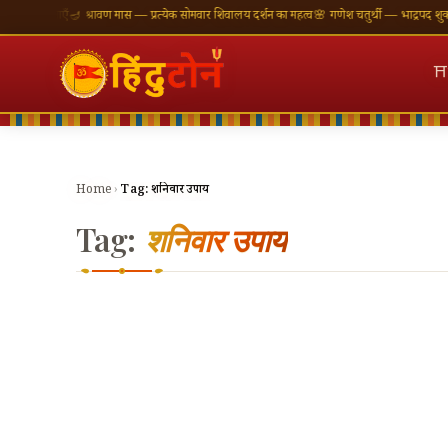
शुभकामनाएँ
🪔 श्रावण मास — प्रत्येक सोमवार शिवालय दर्शन का महत्व
🌸 गणेश चतुर्थी — भाद्रपद शुक्ल चत
⛩
Home
›
Tag:
शनिवार उपाय
Tag:
शनिवार उपाय