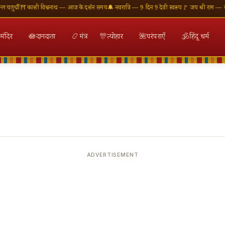
ुर्थी
⛩ काशी विश्वनाथ — आज के दर्शन समय
🔔 नवरात्रि — 9 दिन 9 देवी स्वरूप
🚩 जय श्री राम — राम म
मंदिर
🪷
दानदाता
📿
मंत्र
🎊
त्योहार
🌺
परंपराएँ
🕉
हिंदू धर्म
ADVERTISEMENT