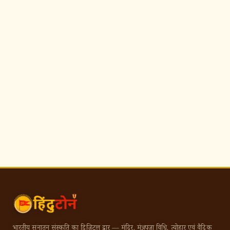
भारतीय सनातन संस्कृति का डिजिटल द्वार — मंदिर, मंत्र, पूजा विधि, त्योहार एवं वैदिक