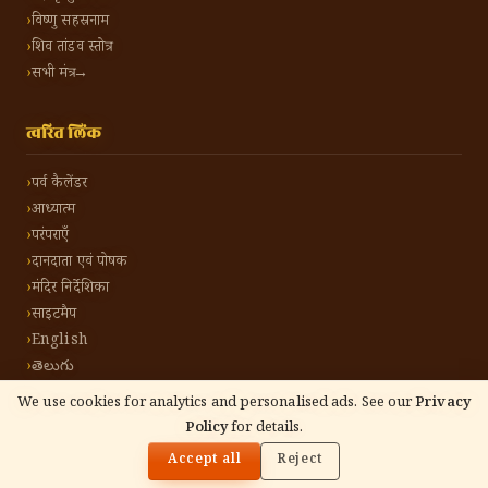
विष्णु सहस्रनाम
शिव तांडव स्तोत्र
सभी मंत्र →
त्वरित लिंक
पर्व कैलेंडर
आध्यात्म
परंपराएँ
दानदाता एवं पोषक
मंदिर निर्देशिका
साइटमैप
English
తెలుగు
We use cookies for analytics and personalised ads. See our
Privacy
Policy
for details.
🌓
©
2026
हिंदू टोन हिंदी। सर्वाधिकार सुरक्षित।
गोपनीयता नीति
नियम एवं शर्तें
संपर्क करें
Accept all
Reject