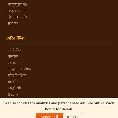
महामृत्युंजय मंत्र
विष्णु सहस्रनाम
शिव तांडव स्तोत्र
सभी मंत्र →
त्वरित लिंक
पर्व कैलेंडर
आध्यात्म
परंपराएँ
दानदाता एवं पोषक
मंदिर निर्देशिका
साइटमैप
English
తెలుగు
We use cookies for analytics and personalised ads. See our
Privacy
Policy
for details.
🌓
©
2026
हिंदू टोन हिंदी। सर्वाधिकार सुरक्षित।
गोपनीयता नीति
नियम एवं शर्तें
संपर्क करें
Accept all
Reject