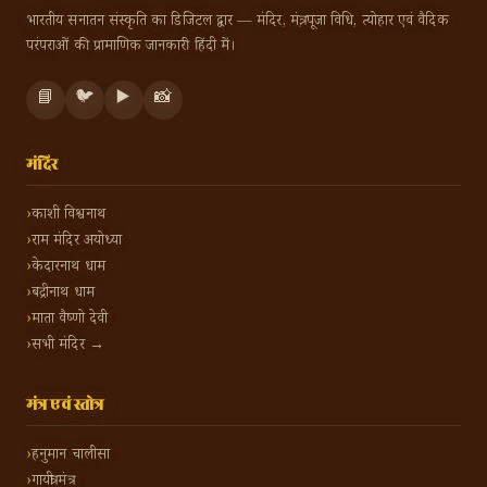
भारतीय सनातन संस्कृति का डिजिटल द्वार — मंदिर, मंत्र, पूजा विधि, त्योहार एवं वैदिक
परंपराओं की प्रामाणिक जानकारी हिंदी में।
📘
🐦
▶️
📸
मंदिर
काशी विश्वनाथ
राम मंदिर अयोध्या
केदारनाथ धाम
बद्रीनाथ धाम
माता वैष्णो देवी
सभी मंदिर →
मंत्र एवं स्तोत्र
हनुमान चालीसा
गायत्री मंत्र