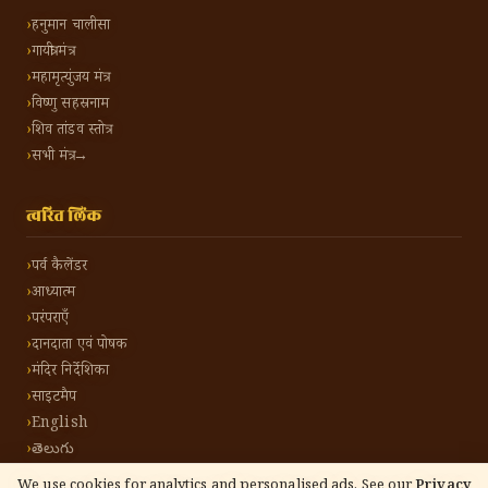
हनुमान चालीसा
गायत्री मंत्र
महामृत्युंजय मंत्र
विष्णु सहस्रनाम
शिव तांडव स्तोत्र
सभी मंत्र →
त्वरित लिंक
पर्व कैलेंडर
आध्यात्म
परंपराएँ
दानदाता एवं पोषक
मंदिर निर्देशिका
साइटमैप
English
తెలుగు
We use cookies for analytics and personalised ads. See our
Privacy