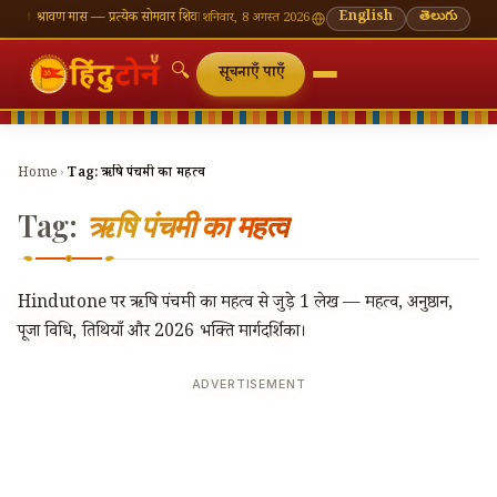
ँ
🪔 श्रावण मास — प्रत्येक सोमवार शिवालय दर्शन का महत्व
🌸 गणेश चतुर्थी — भाद्रपद शुक्ल चतुर्थी
English
తెలుగు
⛩ काश
शनिवार, 8 अगस्त 2026
🔍
सूचनाएँ पाएँ
Home
›
Tag:
ऋषि पंचमी का महत्व
Tag:
ऋषि पंचमी का महत्व
Hindutone पर ऋषि पंचमी का महत्व से जुड़े 1 लेख — महत्व, अनुष्ठान,
पूजा विधि, तिथियाँ और 2026 भक्ति मार्गदर्शिका।
ADVERTISEMENT
🔍