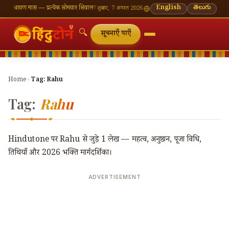
 श्रावण मास — प्रत्येक सोमवार शिवालय दर्शन का महत्व
🌸 गणेश चतुर्थी — भाद्रपद शुक्ल चतुर्थी
English
తెలుగు
⛩ काशी
शुक्रवार, 7 अगस्त 2026
🔍
सूचनाएँ पाएँ
Home
›
Tag:
Rahu
Tag:
Rahu
Hindutone पर Rahu से जुड़े 1 लेख — महत्व, अनुष्ठान, पूजा विधि,
तिथियाँ और 2026 भक्ति मार्गदर्शिका।
ADVERTISEMENT
🔍