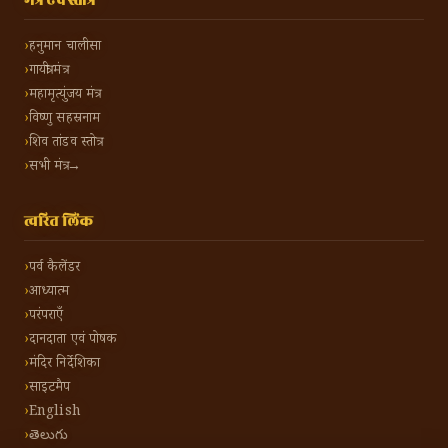
मंत्र एवं स्तोत्र
हनुमान चालीसा
गायत्री मंत्र
महामृत्युंजय मंत्र
विष्णु सहस्रनाम
शिव तांडव स्तोत्र
सभी मंत्र →
त्वरित लिंक
पर्व कैलेंडर
आध्यात्म
परंपराएँ
दानदाता एवं पोषक
मंदिर निर्देशिका
साइटमैप
English
తెలుగు