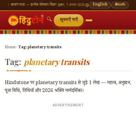
ँ
🪔 श्रावण मास — प्रत्येक सोमवार शिवालय दर्शन का महत्व
🌸 गणेश चतुर्थी — भाद्रपद शुक्ल चतुर्थी
English
తెలుగు
⛩ काश
शुक्रवार, 7 अगस्त 2026
🔍
सूचनाएँ पाएँ
Home
›
Tag:
planetary transits
Tag:
planetary transits
Hindutone पर planetary transits से जुड़े 1 लेख — महत्व, अनुष्ठान,
पूजा विधि, तिथियाँ और 2026 भक्ति मार्गदर्शिका।
ADVERTISEMENT
🔍