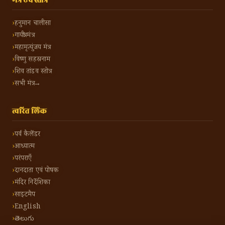
मंत्र एवं स्तोत्र
हनुमान चालीसा
गायत्री मंत्र
महामृत्युंजय मंत्र
विष्णु सहस्रनाम
शिव तांडव स्तोत्र
सभी मंत्र →
त्वरित लिंक
पर्व कैलेंडर
आध्यात्म
परंपराएँ
दानदाता एवं पोषक
मंदिर निर्देशिका
साइटमैप
English
తెలుగు