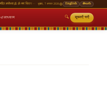
 अयोध्या
🕉 ॐ नमः शिवाय — सोमवार व्रत की शुभकामनाएँ
🪔 श्रावण मास — प्रत्येक सोमवार शिवालय दर्शन 
English
తెలుగు
शुक्रवार, 7 अगस्त 2026
🔍
🪔
आध्यात्म
सूचनाएँ पाएँ
🔍