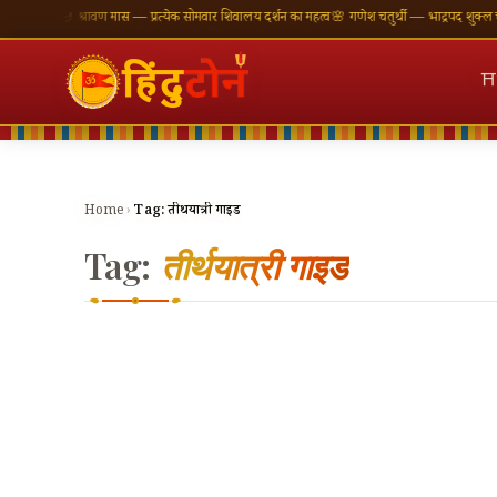
कामनाएँ
🪔 श्रावण मास — प्रत्येक सोमवार शिवालय दर्शन का महत्व
🌸 गणेश चतुर्थी — भाद्रपद शुक्ल चतुर्थ
⛩
Home
›
Tag:
तीर्थयात्री गाइड
Tag:
तीर्थयात्री गाइड