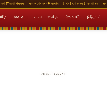
ी
⛩ काशी विश्वनाथ — आज के दर्शन समय
🔔 नवरात्रि — 9 दिन 9 देवी स्वरूप
🚩 जय श्री राम — राम मंदिर
मंदिर
🪷
दानदाता
📿
मंत्र
🎊
त्योहार
🌺
परंपराएँ
🕉
हिंदू धर्म
ADVERTISEMENT