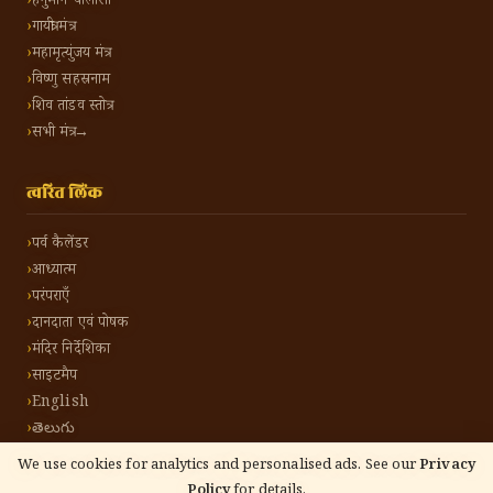
हनुमान चालीसा
गायत्री मंत्र
महामृत्युंजय मंत्र
विष्णु सहस्रनाम
शिव तांडव स्तोत्र
सभी मंत्र →
त्वरित लिंक
पर्व कैलेंडर
आध्यात्म
परंपराएँ
दानदाता एवं पोषक
मंदिर निर्देशिका
साइटमैप
English
తెలుగు
We use cookies for analytics and personalised ads. See our
Privacy
Policy
for details.