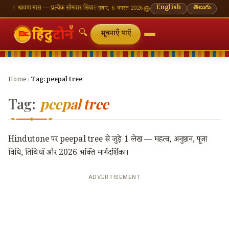
ँ
🪔 श्रावण मास — प्रत्येक सोमवार शिवालय दर्शन का महत्व
🌸 गणेश चतुर्थी — भाद्रपद शुक्ल चतुर्थी
English
తెలుగు
⛩ काश
गुरुवार, 6 अगस्त 2026
🔍
सूचनाएँ पाएँ
Home
›
Tag:
peepal tree
Tag:
peepal tree
Hindutone पर peepal tree से जुड़े 1 लेख — महत्व, अनुष्ठान, पूजा
विधि, तिथियाँ और 2026 भक्ति मार्गदर्शिका।
ADVERTISEMENT
🔍