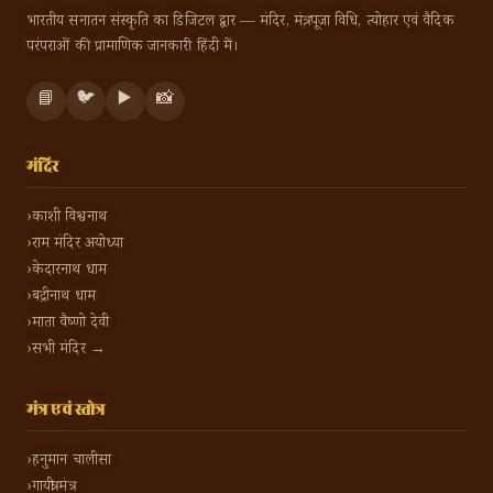
भारतीय सनातन संस्कृति का डिजिटल द्वार — मंदिर, मंत्र, पूजा विधि, त्योहार एवं वैदिक
परंपराओं की प्रामाणिक जानकारी हिंदी में।
📘
🐦
▶️
📸
मंदिर
काशी विश्वनाथ
राम मंदिर अयोध्या
केदारनाथ धाम
बद्रीनाथ धाम
माता वैष्णो देवी
सभी मंदिर →
मंत्र एवं स्तोत्र
हनुमान चालीसा
गायत्री मंत्र