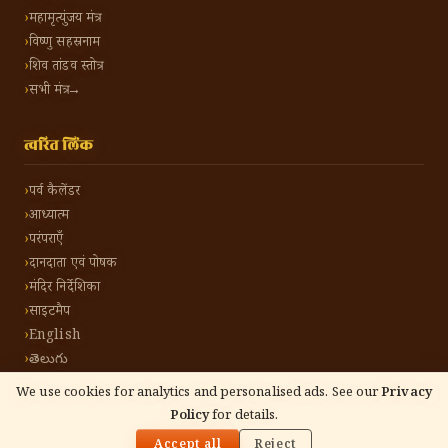
महामृत्युंजय मंत्र
विष्णु सहस्रनाम
शिव तांडव स्तोत्र
सभी मंत्र →
त्वरित लिंक
पर्व कैलेंडर
आध्यात्म
परंपराएँ
दानदाता एवं पोषक
मंदिर निर्देशिका
साइटमैप
English
తెలుగు
We use cookies for analytics and personalised ads. See our
Privacy
Policy
for details.
🌓
©
2026
हिंदू टोन हिंदी। सर्वाधिकार सुरक्षित।
गोपनीयता नीति
नियम एवं शर्तें
संपर्क करें
Accept all
Reject