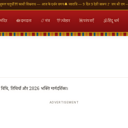
चतुर्थी
⛩ काशी विश्वनाथ — आज के दर्शन समय
🔔 नवरात्रि — 9 दिन 9 देवी स्वरूप
🚩 जय श्री राम — राम
मंदिर
🪷
दानदाता
📿
मंत्र
🎊
त्योहार
🌺
परंपराएँ
🕉
हिंदू धर्म
ा विधि, तिथियाँ और 2026 भक्ति मार्गदर्शिका।
ADVERTISEMENT