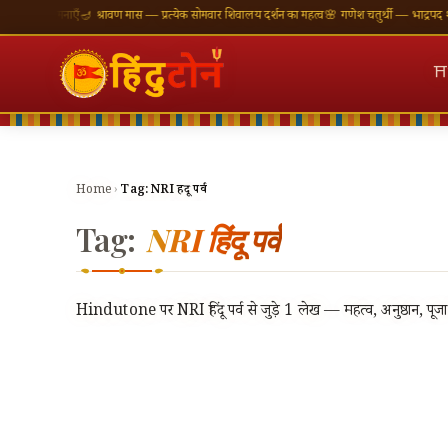
ी शुभकामनाएँ
🪔 श्रावण मास — प्रत्येक सोमवार शिवालय दर्शन का महत्व
🌸 गणेश चतुर्थी — भाद्रपद शुक्ल 
⛩
Home
›
Tag:
NRI हिंदू पर्व
Tag:
NRI हिंदू पर्व
Hindutone पर NRI हिंदू पर्व से जुड़े 1 लेख — महत्व, अनुष्ठान, पूज