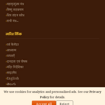
महामृत्युंजय मंत्र
विष्णु सहस्रनाम
शिव तांडव स्तोत्र
सभी मंत्र →
त्वरित लिंक
पर्व कैलेंडर
आध्यात्म
परंपराएँ
दानदाता एवं पोषक
मंदिर निर्देशिका
साइटमैप
English
తెలుగు
We use cookies for analytics and personalised ads. See our
Privacy
Policy
for details.
🌓
©
2026
हिंदू टोन हिंदी। सर्वाधिकार सुरक्षित।
गोपनीयता नीति
नियम एवं शर्तें
संपर्क करें
Accept all
Reject