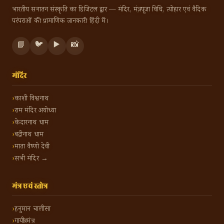
भारतीय सनातन संस्कृति का डिजिटल द्वार — मंदिर, मंत्र, पूजा विधि, त्योहार एवं वैदिक
परंपराओं की प्रामाणिक जानकारी हिंदी में।
📘
🐦
▶️
📸
मंदिर
काशी विश्वनाथ
राम मंदिर अयोध्या
केदारनाथ धाम
बद्रीनाथ धाम
माता वैष्णो देवी
सभी मंदिर →
मंत्र एवं स्तोत्र
हनुमान चालीसा
गायत्री मंत्र