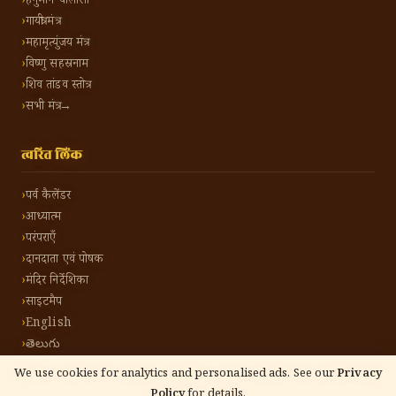
हनुमान चालीसा
गायत्री मंत्र
महामृत्युंजय मंत्र
विष्णु सहस्रनाम
शिव तांडव स्तोत्र
सभी मंत्र →
त्वरित लिंक
पर्व कैलेंडर
आध्यात्म
परंपराएँ
दानदाता एवं पोषक
मंदिर निर्देशिका
साइटमैप
English
తెలుగు
We use cookies for analytics and personalised ads. See our
Privacy
Policy
for details.