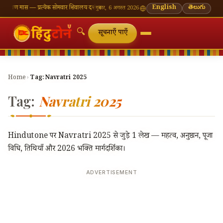
्रावण मास — प्रत्येक सोमवार शिवालय दर्शन का महत्व
🌸 गणेश चतुर्थी — भाद्रपद शुक्ल चतुर्थी
English
తెలుగు
⛩ काशी वि
गुरुवार, 6 अगस्त 2026
🔍
सूचनाएँ पाएँ
Home
›
Tag:
Navratri 2025
Tag:
Navratri 2025
Hindutone पर Navratri 2025 से जुड़े 1 लेख — महत्व, अनुष्ठान, पूजा
विधि, तिथियाँ और 2026 भक्ति मार्गदर्शिका।
ADVERTISEMENT
🔍