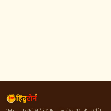
भारतीय सनातन संस्कृति का डिजिटल द्वार — मंदिर, मंत्र, पूजा विधि, त्योहार एवं वैदिक