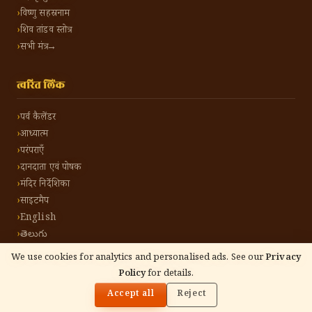
विष्णु सहस्रनाम
शिव तांडव स्तोत्र
सभी मंत्र →
त्वरित लिंक
पर्व कैलेंडर
आध्यात्म
परंपराएँ
दानदाता एवं पोषक
मंदिर निर्देशिका
साइटमैप
English
తెలుగు
We use cookies for analytics and personalised ads. See our
Privacy
Policy
for details.
🌓
©
2026
हिंदू टोन हिंदी। सर्वाधिकार सुरक्षित।
गोपनीयता नीति
नियम एवं शर्तें
संपर्क करें
Accept all
Reject