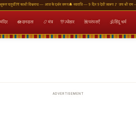
चतुर्थी
⛩ काशी विश्वनाथ — आज के दर्शन समय
🔔 नवरात्रि — 9 दिन 9 देवी स्वरूप
🚩 जय श्री राम — राम
मंदिर
🪷
दानदाता
📿
मंत्र
🎊
त्योहार
🌺
परंपराएँ
🕉
हिंदू धर्म
ADVERTISEMENT