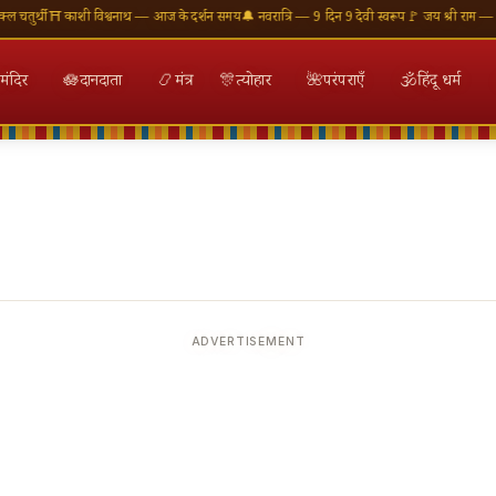
ुर्थी
⛩ काशी विश्वनाथ — आज के दर्शन समय
🔔 नवरात्रि — 9 दिन 9 देवी स्वरूप
🚩 जय श्री राम — राम म
मंदिर
🪷
दानदाता
📿
मंत्र
🎊
त्योहार
🌺
परंपराएँ
🕉
हिंदू धर्म
ADVERTISEMENT