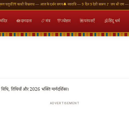
तुर्थी
⛩ काशी विश्वनाथ — आज के दर्शन समय
🔔 नवरात्रि — 9 दिन 9 देवी स्वरूप
🚩 जय श्री राम — राम 
मंदिर
🪷
दानदाता
📿
मंत्र
🎊
त्योहार
🌺
परंपराएँ
🕉
हिंदू धर्म
 विधि, तिथियाँ और 2026 भक्ति मार्गदर्शिका।
ADVERTISEMENT