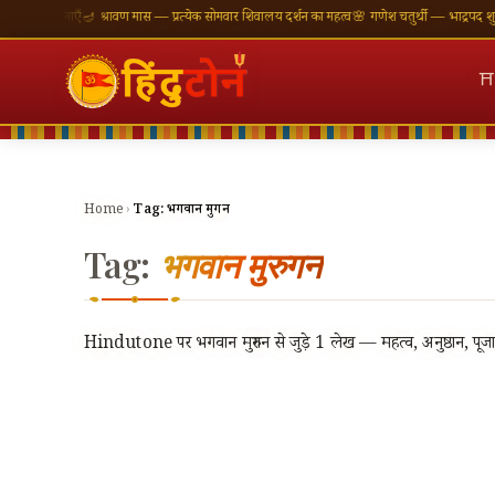
ी शुभकामनाएँ
🪔 श्रावण मास — प्रत्येक सोमवार शिवालय दर्शन का महत्व
🌸 गणेश चतुर्थी — भाद्रपद शुक्ल च
⛩
Home
›
Tag:
भगवान मुरुगन
Tag:
भगवान मुरुगन
Hindutone पर भगवान मुरुगन से जुड़े 1 लेख — महत्व, अनुष्ठान, पूजा