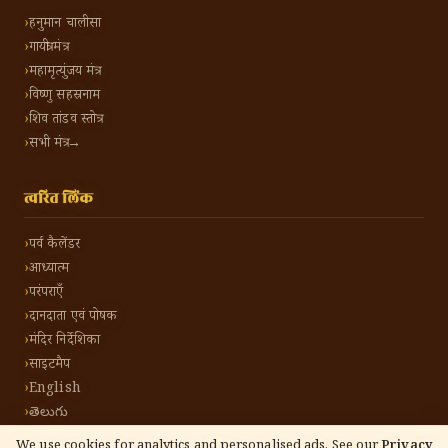
हनुमान चालीसा
गायत्री मंत्र
महामृत्युंजय मंत्र
विष्णु सहस्रनाम
शिव तांडव स्तोत्र
सभी मंत्र →
त्वरित लिंक
पर्व कैलेंडर
आध्यात्म
परंपराएँ
दानदाता एवं पोषक
मंदिर निर्देशिका
साइटमैप
English
తెలుగు
We use cookies for analytics and personalised ads. See our
Privacy