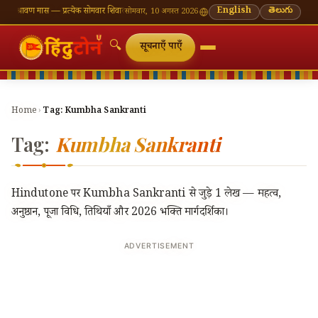
 श्रावण मास — प्रत्येक सोमवार शिवालय दर्शन का महत्व
🌸 गणेश चतुर्थी — भाद्रपद शुक्ल चतुर्थी
English
తెలుగు
⛩ काशी 
सोमवार, 10 अगस्त 2026
🔍
सूचनाएँ पाएँ
Home
›
Tag:
Kumbha Sankranti
Tag:
Kumbha Sankranti
Hindutone पर Kumbha Sankranti से जुड़े 1 लेख — महत्व,
अनुष्ठान, पूजा विधि, तिथियाँ और 2026 भक्ति मार्गदर्शिका।
ADVERTISEMENT
🔍