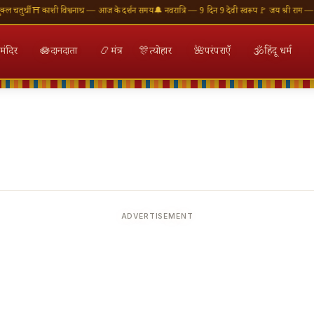
तुर्थी
⛩ काशी विश्वनाथ — आज के दर्शन समय
🔔 नवरात्रि — 9 दिन 9 देवी स्वरूप
🚩 जय श्री राम — राम 
मंदिर
🪷
दानदाता
📿
मंत्र
🎊
त्योहार
🌺
परंपराएँ
🕉
हिंदू धर्म
ADVERTISEMENT