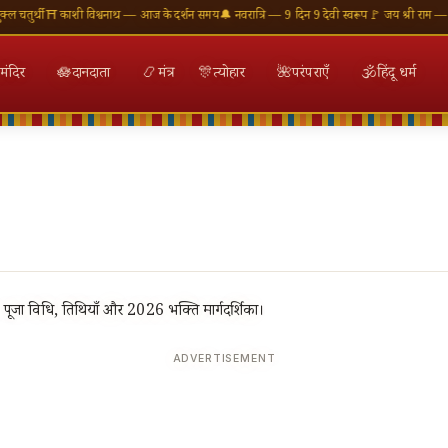
ुर्थी
⛩ काशी विश्वनाथ — आज के दर्शन समय
🔔 नवरात्रि — 9 दिन 9 देवी स्वरूप
🚩 जय श्री राम — राम म
मंदिर
🪷
दानदाता
📿
मंत्र
🎊
त्योहार
🌺
परंपराएँ
🕉
हिंदू धर्म
पूजा विधि, तिथियाँ और 2026 भक्ति मार्गदर्शिका।
ADVERTISEMENT