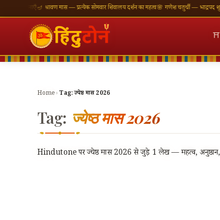
 शुभकामनाएँ
🪔 श्रावण मास — प्रत्येक सोमवार शिवालय दर्शन का महत्व
🌸 गणेश चतुर्थी — भाद्रपद शुक्ल चत
⛩
Home
›
Tag:
ज्येष्ठ मास 2026
Tag:
ज्येष्ठ मास 2026
Hindutone पर ज्येष्ठ मास 2026 से जुड़े 1 लेख — महत्व, अनुष्ठान, 