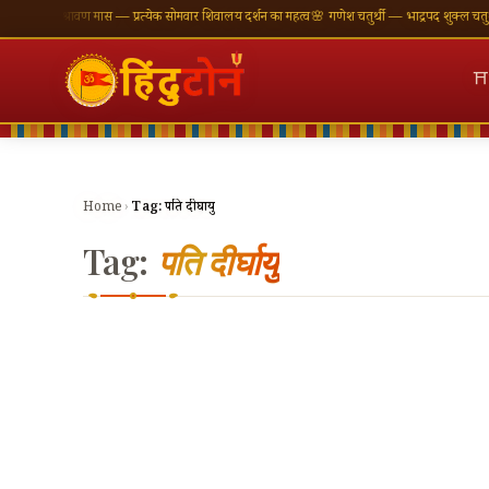
नाएँ
🪔 श्रावण मास — प्रत्येक सोमवार शिवालय दर्शन का महत्व
🌸 गणेश चतुर्थी — भाद्रपद शुक्ल चतुर्थी
⛩ 
⛩
Home
›
Tag:
पति दीर्घायु
Tag:
पति दीर्घायु