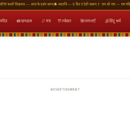
काशी विश्वनाथ — आज के दर्शन समय
🔔 नवरात्रि — 9 दिन 9 देवी स्वरूप
🚩 जय श्री राम — राम मंदिर अय
मंदिर
🪷
दानदाता
📿
मंत्र
🎊
त्योहार
🌺
परंपराएँ
🕉
हिंदू धर्म
ADVERTISEMENT