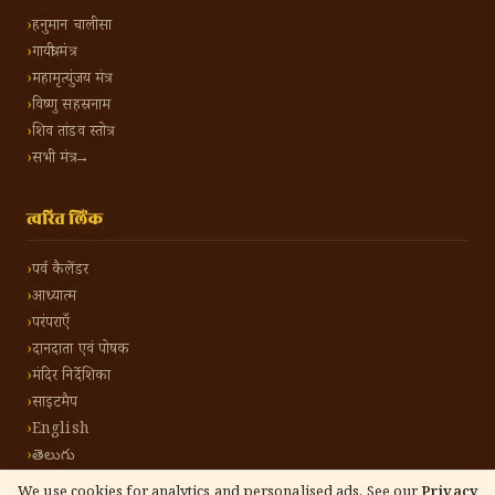
हनुमान चालीसा
गायत्री मंत्र
महामृत्युंजय मंत्र
विष्णु सहस्रनाम
शिव तांडव स्तोत्र
सभी मंत्र →
त्वरित लिंक
पर्व कैलेंडर
आध्यात्म
परंपराएँ
दानदाता एवं पोषक
मंदिर निर्देशिका
साइटमैप
English
తెలుగు
We use cookies for analytics and personalised ads. See our
Privacy