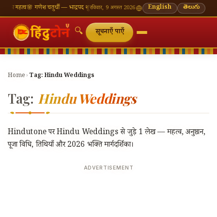
 का महत्व
🌸 गणेश चतुर्थी — भाद्रपद शुक्ल चतुर्थी
⛩ काशी विश्वनाथ — आज के दर्शन समय
English
తెలుగు
🔔 नवरात्रि —
रविवार, 9 अगस्त 2026
🔍
सूचनाएँ पाएँ
Home
›
Tag:
Hindu Weddings
Tag:
Hindu Weddings
Hindutone पर Hindu Weddings से जुड़े 1 लेख — महत्व, अनुष्ठान,
पूजा विधि, तिथियाँ और 2026 भक्ति मार्गदर्शिका।
ADVERTISEMENT
🔍