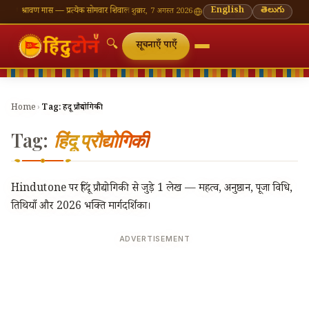
🪔 श्रावण मास — प्रत्येक सोमवार शिवालय दर्शन का महत्व
🌸 गणेश चतुर्थी — भाद्रपद शुक्ल चतुर्थी
English
తెలుగు
⛩ काश
शुक्रवार, 7 अगस्त 2026
🔍
सूचनाएँ पाएँ
Home
›
Tag:
हिंदू प्रौद्योगिकी
Tag:
हिंदू प्रौद्योगिकी
Hindutone पर हिंदू प्रौद्योगिकी से जुड़े 1 लेख — महत्व, अनुष्ठान, पूजा विधि,
तिथियाँ और 2026 भक्ति मार्गदर्शिका।
ADVERTISEMENT
🔍