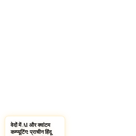
वेदों में AI और क्वांटम
HINDUISM
कम्प्यूटिंग: प्राचीन हिंदू