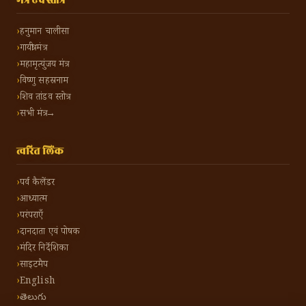
मंत्र एवं स्तोत्र
हनुमान चालीसा
गायत्री मंत्र
महामृत्युंजय मंत्र
विष्णु सहस्रनाम
शिव तांडव स्तोत्र
सभी मंत्र →
त्वरित लिंक
पर्व कैलेंडर
आध्यात्म
परंपराएँ
दानदाता एवं पोषक
मंदिर निर्देशिका
साइटमैप
English
తెలుగు