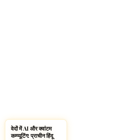
वेदों में AI और क्वांटम
HINDUISM
कम्प्यूटिंग: प्राचीन हिंदू