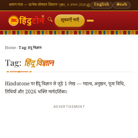
🪔 श्रावण मास — प्रत्येक सोमवार शिवालय दर्शन का महत्व
🌸 गणेश चतुर्थी — भाद्रपद शुक्ल चतुर्थी
English
తెలుగు
⛩ काशी
गुरुवार, 6 अगस्त 2026
🔍
सूचनाएँ पाएँ
Home
›
Tag:
हिंदू विज्ञान
Tag:
हिंदू विज्ञान
Hindutone पर हिंदू विज्ञान से जुड़े 1 लेख — महत्व, अनुष्ठान, पूजा विधि,
तिथियाँ और 2026 भक्ति मार्गदर्शिका।
ADVERTISEMENT
🔍