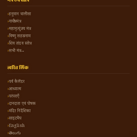
मंत्र एवं स्तोत्र
हनुमान चालीसा
गायत्री मंत्र
महामृत्युंजय मंत्र
विष्णु सहस्रनाम
शिव तांडव स्तोत्र
सभी मंत्र →
त्वरित लिंक
पर्व कैलेंडर
आध्यात्म
परंपराएँ
दानदाता एवं पोषक
मंदिर निर्देशिका
साइटमैप
English
తెలుగు