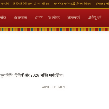
रि — 9 दिन 9 देवी स्वरूप
🚩 जय श्री राम — राम मंदिर अयोध्या
🕉 ॐ नमः शिवाय — सोमवार व्रत की शुभका
मंदिर
🪷
दानदाता
📿
मंत्र
🎊
त्योहार
🌺
परंपराएँ
🕉
हिंदू धर्म
ूजा विधि, तिथियाँ और 2026 भक्ति मार्गदर्शिका।
ADVERTISEMENT