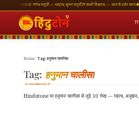
र्शन का महत्व
🌸 गणेश चतुर्थी — भाद्रपद शुक्ल चतुर्थी
⛩ काशी विश्वनाथ — आज के दर्शन समय
🔔 नवरात्
⛩
Home
›
Tag:
हनुमान चालीसा
Tag:
हनुमान चालीसा
Hindutone पर हनुमान चालीसा से जुड़े 10 लेख — महत्व, अनुष्ठान, प