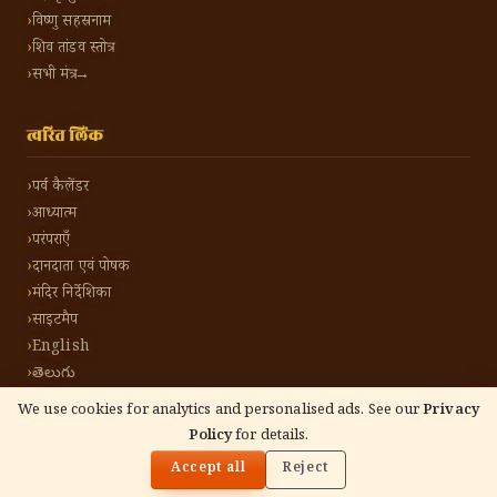
विष्णु सहस्रनाम
शिव तांडव स्तोत्र
सभी मंत्र →
त्वरित लिंक
पर्व कैलेंडर
आध्यात्म
परंपराएँ
दानदाता एवं पोषक
मंदिर निर्देशिका
साइटमैप
English
తెలుగు
We use cookies for analytics and personalised ads. See our
Privacy
Policy
for details.
🌓
©
2026
हिंदू टोन हिंदी। सर्वाधिकार सुरक्षित।
गोपनीयता नीति
नियम एवं शर्तें
संपर्क करें
Accept all
Reject