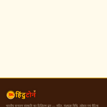
भारतीय सनातन संस्कृति का डिजिटल द्वार — मंदिर, मंत्र, पूजा विधि, त्योहार एवं वैदिक