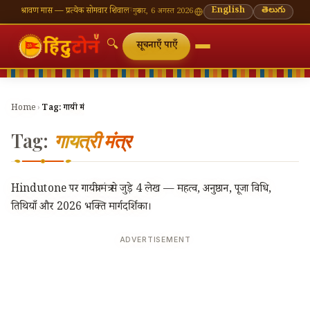
 श्रावण मास — प्रत्येक सोमवार शिवालय दर्शन का महत्व
🌸 गणेश चतुर्थी — भाद्रपद शुक्ल चतुर्थी
English
తెలుగు
⛩ काशी
गुरुवार, 6 अगस्त 2026
🔍
सूचनाएँ पाएँ
Home
›
Tag:
गायत्री मंत्र
Tag:
गायत्री मंत्र
Hindutone पर गायत्री मंत्र से जुड़े 4 लेख — महत्व, अनुष्ठान, पूजा विधि,
तिथियाँ और 2026 भक्ति मार्गदर्शिका।
ADVERTISEMENT
🔍