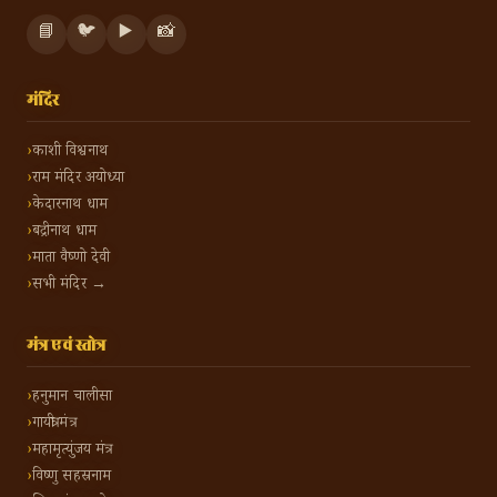
📘
🐦
▶️
📸
मंदिर
काशी विश्वनाथ
राम मंदिर अयोध्या
केदारनाथ धाम
बद्रीनाथ धाम
माता वैष्णो देवी
सभी मंदिर →
मंत्र एवं स्तोत्र
हनुमान चालीसा
गायत्री मंत्र
महामृत्युंजय मंत्र
विष्णु सहस्रनाम