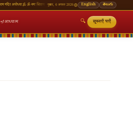
ंदिर अयोध्या
🕉 ॐ नमः शिवाय — सोमवार व्रत की शुभकामनाएँ
🪔 श्रावण मास — प्रत्येक सोमवार शिवालय दर
English
తెలుగు
गुरुवार, 6 अगस्त 2026
🔍
🪔
आध्यात्म
सूचनाएँ पाएँ
🔍