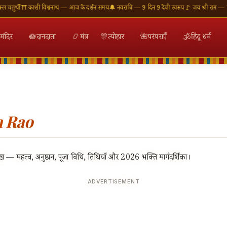
ुर्थी
⛩ काशी विश्वनाथ — आज के दर्शन समय
🔔 नवरात्रि — 9 दिन 9 देवी स्वरूप
🚩 जय श्री राम — राम म
मंदिर
🪷
दानदाता
📿
मंत्र
🎊
त्योहार
🌺
परंपराएँ
🕉
हिंदू धर्म
a Rao
्व, अनुष्ठान, पूजा विधि, तिथियाँ और 2026 भक्ति मार्गदर्शिका।
ADVERTISEMENT