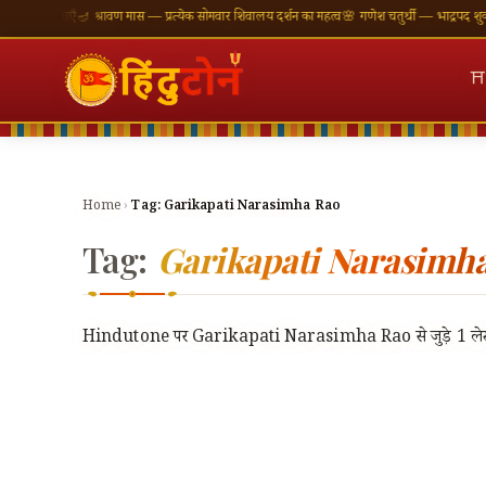
 शुभकामनाएँ
🪔 श्रावण मास — प्रत्येक सोमवार शिवालय दर्शन का महत्व
🌸 गणेश चतुर्थी — भाद्रपद शुक्ल चत
⛩
Home
›
Tag:
Garikapati Narasimha Rao
Tag:
Garikapati Narasimh
Hindutone पर Garikapati Narasimha Rao से जुड़े 1 लेख — महत