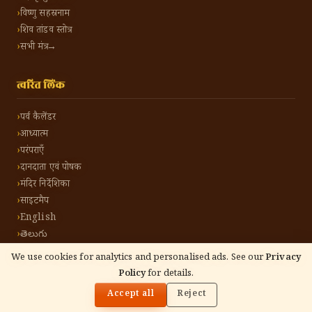
विष्णु सहस्रनाम
शिव तांडव स्तोत्र
सभी मंत्र →
त्वरित लिंक
पर्व कैलेंडर
आध्यात्म
परंपराएँ
दानदाता एवं पोषक
मंदिर निर्देशिका
साइटमैप
English
తెలుగు
We use cookies for analytics and personalised ads. See our
Privacy
Policy
for details.
🌓
©
2026
हिंदू टोन हिंदी। सर्वाधिकार सुरक्षित।
गोपनीयता नीति
नियम एवं शर्तें
संपर्क करें
Accept all
Reject