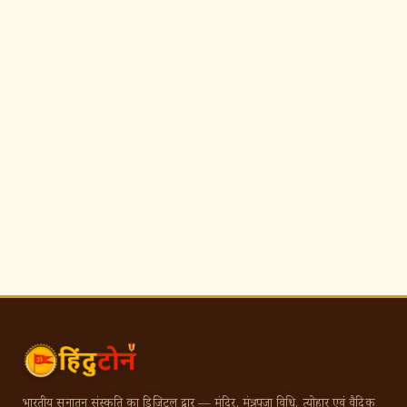
भारतीय सनातन संस्कृति का डिजिटल द्वार — मंदिर, मंत्र, पूजा विधि, त्योहार एवं वैदिक