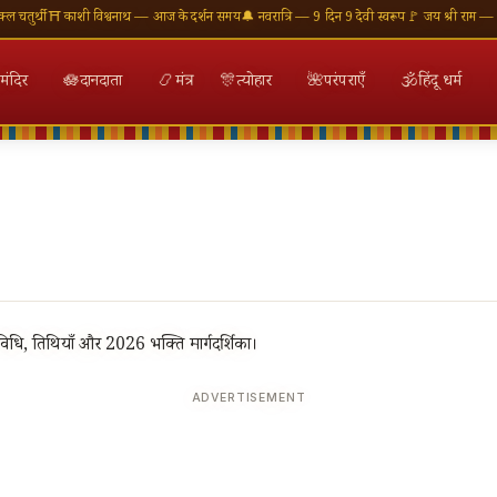
ुर्थी
⛩ काशी विश्वनाथ — आज के दर्शन समय
🔔 नवरात्रि — 9 दिन 9 देवी स्वरूप
🚩 जय श्री राम — राम म
मंदिर
🪷
दानदाता
📿
मंत्र
🎊
त्योहार
🌺
परंपराएँ
🕉
हिंदू धर्म
धि, तिथियाँ और 2026 भक्ति मार्गदर्शिका।
ADVERTISEMENT