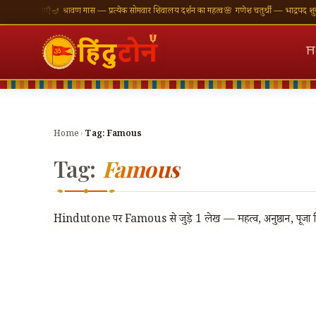
 शुभकामनाएँ
🪔 श्रावण मास — प्रत्येक सोमवार शिवालय दर्शन का महत्व
🌸 गणेश चतुर्थी — भाद्रपद शुक्ल चत
⛩
Home
›
Tag:
Famous
Tag:
Famous
Hindutone पर Famous से जुड़े 1 लेख — महत्व, अनुष्ठान, पूजा वि