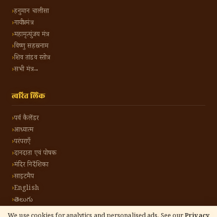
हनुमान चालीसा
गायत्री मंत्र
महामृत्युंजय मंत्र
विष्णु सहस्रनाम
शिव तांडव स्तोत्र
सभी मंत्र →
त्वरित लिंक
पर्व कैलेंडर
आध्यात्म
परंपराएँ
दानदाता एवं पोषक
मंदिर निर्देशिका
साइटमैप
English
తెలుగు
We use cookies for analytics and personalised ads. See our
Privacy