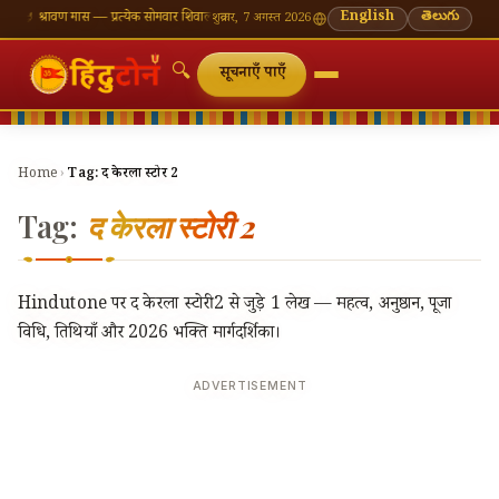
ँ
🪔 श्रावण मास — प्रत्येक सोमवार शिवालय दर्शन का महत्व
🌸 गणेश चतुर्थी — भाद्रपद शुक्ल चतुर्थी
English
తెలుగు
⛩ काश
शुक्रवार, 7 अगस्त 2026
🔍
सूचनाएँ पाएँ
Home
›
Tag:
द केरला स्टोरी 2
Tag:
द केरला स्टोरी 2
Hindutone पर द केरला स्टोरी 2 से जुड़े 1 लेख — महत्व, अनुष्ठान, पूजा
विधि, तिथियाँ और 2026 भक्ति मार्गदर्शिका।
ADVERTISEMENT
🔍