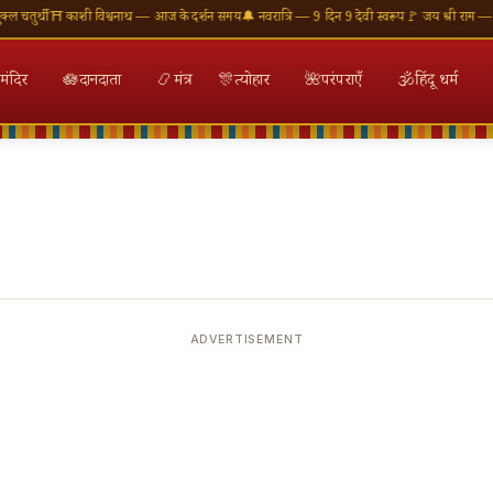
तुर्थी
⛩ काशी विश्वनाथ — आज के दर्शन समय
🔔 नवरात्रि — 9 दिन 9 देवी स्वरूप
🚩 जय श्री राम — राम 
मंदिर
🪷
दानदाता
📿
मंत्र
🎊
त्योहार
🌺
परंपराएँ
🕉
हिंदू धर्म
ADVERTISEMENT