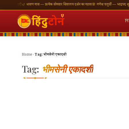
ी शुभकामनाएँ
🪔 श्रावण मास — प्रत्येक सोमवार शिवालय दर्शन का महत्व
🌸 गणेश चतुर्थी — भाद्रपद शुक्ल च
⛩
Home
›
Tag:
भीमसेनी एकादशी
Tag:
भीमसेनी एकादशी