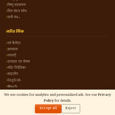
विष्णु सहस्रनाम
शिव तांडव स्तोत्र
सभी मंत्र →
त्वरित लिंक
पर्व कैलेंडर
आध्यात्म
परंपराएँ
दानदाता एवं पोषक
मंदिर निर्देशिका
साइटमैप
English
తెలుగు
We use cookies for analytics and personalised ads. See our
Privacy
Policy
for details.
🌓
©
2026
हिंदू टोन हिंदी। सर्वाधिकार सुरक्षित।
गोपनीयता नीति
नियम एवं शर्तें
संपर्क करें
Accept all
Reject