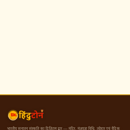
भारतीय सनातन संस्कृति का डिजिटल द्वार — मंदिर, मंत्र, पूजा विधि, त्योहार एवं वैदिक