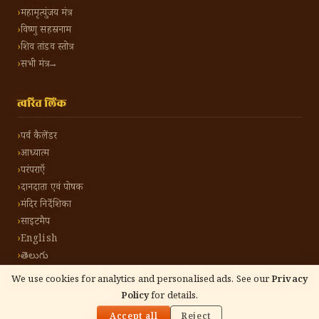
महामृत्युंजय मंत्र
विष्णु सहस्रनाम
शिव तांडव स्तोत्र
सभी मंत्र →
त्वरित लिंक
पर्व कैलेंडर
आध्यात्म
परंपराएँ
दानदाता एवं पोषक
मंदिर निर्देशिका
साइटमैप
English
తెలుగు
We use cookies for analytics and personalised ads. See our
Privacy
Policy
for details.
🌓
©
2026
हिंदू टोन हिंदी। सर्वाधिकार सुरक्षित।
गोपनीयता नीति
नियम एवं शर्तें
संपर्क करें
Accept all
Reject