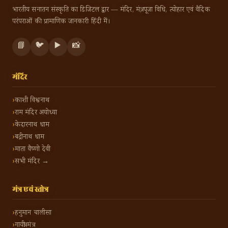
भारतीय सनातन संस्कृति का डिजिटल द्वार — मंदिर, मंत्र, पूजा विधि, त्योहार एवं वैदिक
परंपराओं की प्रामाणिक जानकारी हिंदी में।
📘
🐦
▶️
📸
मंदिर
काशी विश्वनाथ
राम मंदिर अयोध्या
केदारनाथ धाम
बद्रीनाथ धाम
माता वैष्णो देवी
सभी मंदिर →
मंत्र एवं स्तोत्र
हनुमान चालीसा
गायत्री मंत्र