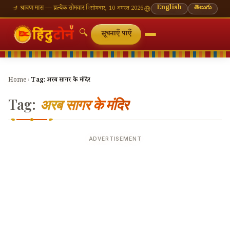
एँ
🪔 श्रावण मास — प्रत्येक सोमवार शिवालय दर्शन का महत्व
🌸 गणेश चतुर्थी — भाद्रपद शुक्ल चतुर्थी
English
తెలుగు
⛩ का
सोमवार, 10 अगस्त 2026
🔍
सूचनाएँ पाएँ
Home
›
Tag:
अरब सागर के मंदिर
Tag:
अरब सागर के मंदिर
ADVERTISEMENT
🔍