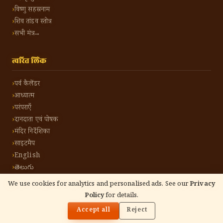
विष्णु सहस्रनाम
शिव तांडव स्तोत्र
सभी मंत्र →
त्वरित लिंक
पर्व कैलेंडर
आध्यात्म
परंपराएँ
दानदाता एवं पोषक
मंदिर निर्देशिका
साइटमैप
English
తెలుగు
We use cookies for analytics and personalised ads. See our
Privacy
Policy
for details.
🌓
©
2026
हिंदू टोन हिंदी। सर्वाधिकार सुरक्षित।
गोपनीयता नीति
नियम एवं शर्तें
संपर्क करें
Accept all
Reject