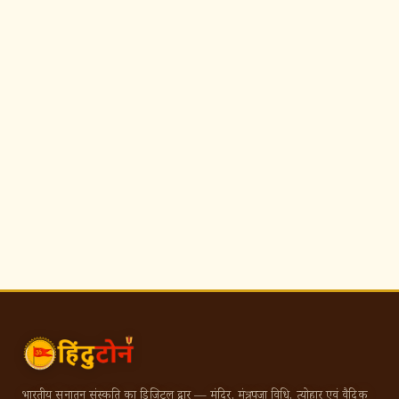
भारतीय सनातन संस्कृति का डिजिटल द्वार — मंदिर, मंत्र, पूजा विधि, त्योहार एवं वैदिक