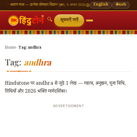
ँ
🪔 श्रावण मास — प्रत्येक सोमवार शिवालय दर्शन का महत्व
🌸 गणेश चतुर्थी — भाद्रपद शुक्ल चतुर्थी
English
తెలుగు
⛩ काश
गुरुवार, 6 अगस्त 2026
🔍
सूचनाएँ पाएँ
Home
›
Tag:
andhra
Tag:
andhra
Hindutone पर andhra से जुड़े 1 लेख — महत्व, अनुष्ठान, पूजा विधि,
तिथियाँ और 2026 भक्ति मार्गदर्शिका।
ADVERTISEMENT
🔍