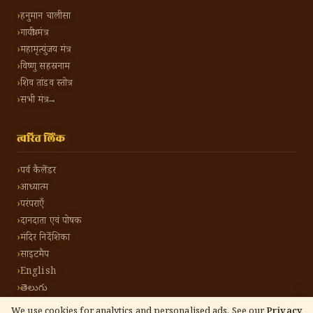
हनुमान चालीसा
गायत्री मंत्र
महामृत्युंजय मंत्र
विष्णु सहस्रनाम
शिव तांडव स्तोत्र
सभी मंत्र →
त्वरित लिंक
पर्व कैलेंडर
आध्यात्म
परंपराएँ
दानदाता एवं पोषक
मंदिर निर्देशिका
साइटमैप
English
తెలుగు
We use cookies for analytics and personalised ads. See our
Privacy