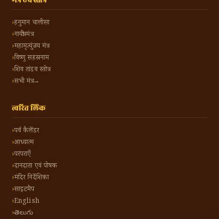
मंत्र एवं स्तोत्र
हनुमान चालीसा
गायत्री मंत्र
महामृत्युंजय मंत्र
विष्णु सहस्रनाम
शिव तांडव स्तोत्र
सभी मंत्र →
त्वरित लिंक
पर्व कैलेंडर
आध्यात्म
परंपराएँ
दानदाता एवं पोषक
मंदिर निर्देशिका
साइटमैप
English
తెలుగు