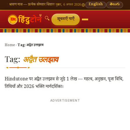
🪔 श्रावण मास — प्रत्येक सोमवार शिवालय दर्शन का महत्व
🌸 गणेश चतुर्थी — भाद्रपद शुक्ल चतुर्थी
English
తెలుగు
⛩ काशी
गुरुवार, 6 अगस्त 2026
🔍
सूचनाएँ पाएँ
Home
›
Tag:
अद्वैत उलझाव
Tag:
अद्वैत उलझाव
Hindutone पर अद्वैत उलझाव से जुड़े 1 लेख — महत्व, अनुष्ठान, पूजा विधि,
तिथियाँ और 2026 भक्ति मार्गदर्शिका।
ADVERTISEMENT
🔍