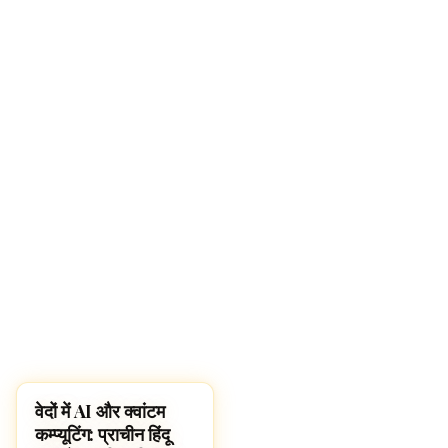
वेदों में AI और क्वांटम
HINDUISM
कम्प्यूटिंग: प्राचीन हिंदू