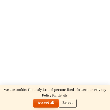
We use cookies for analytics and personalised ads. See our
Privacy
READ NEXT
Policy
for details.
तिरुमला ब्रह्मोत्सवम 2026: 9-दिवसीय वाहन सेवा कार्यक्रम, गरुड़
🌓
वाहनम & NRI बुकिंग गाइड
Accept all
Reject