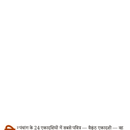
न्दू पंचांग के 24 एकादशियों में सबसे पवित्र — वैकुंठ एकादशी — वह