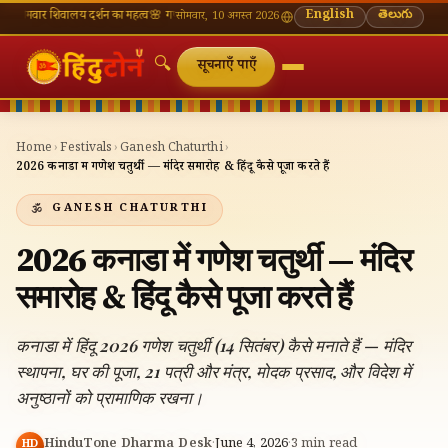
वालय दर्शन का महत्व
🌸 गणेश चतुर्थी — भाद्रपद शुक्ल चतुर्थी
⛩ काशी विश्वनाथ — आज के दर्शन समय
English
తెలుగు
🔔 
सोमवार, 10 अगस्त 2026
🔍
सूचनाएँ पाएँ
Home
›
Festivals
›
Ganesh Chaturthi
›
2026 कनाडा में गणेश चतुर्थी — मंदिर समारोह & हिंदू कैसे पूजा करते हैं
GANESH CHATURTHI
2026 कनाडा में गणेश चतुर्थी — मंदिर
समारोह & हिंदू कैसे पूजा करते हैं
कनाडा में हिंदू 2026 गणेश चतुर्थी (14 सितंबर) कैसे मनाते हैं — मंदिर
स्थापना, घर की पूजा, 21 पत्री और मंत्र, मोदक प्रसाद, और विदेश में
अनुष्ठानों को प्रामाणिक रखना।
HinduTone Dharma Desk
·
June 4, 2026
·
3
min read
HD