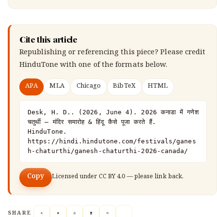
Cite this article
Republishing or referencing this piece? Please credit
HinduTone
with one of the formats below.
APA
MLA
Chicago
BibTeX
HTML
Desk, H. D.. (2026, June 4). 2026 कनाडा में गणेश 
चतुर्थी — मंदिर समारोह & हिंदू कैसे पूजा करते हैं. 
HinduTone. 
https://hindi.hindutone.com/festivals/ganes
h-chaturthi/ganesh-chaturthi-2026-canada/
Copy
Licensed under
CC BY 4.0
— please link back.
SHARE