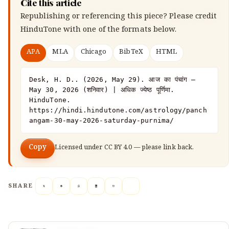
Cite this article
Republishing or referencing this piece? Please credit
HinduTone
with one of the formats below.
APA
MLA
Chicago
BibTeX
HTML
Desk, H. D.. (2026, May 29). आज का पंचांग — 
May 30, 2026 (शनिवार) | अधिक ज्येष्ठ पूर्णिमा. 
HinduTone. 
https://hindi.hindutone.com/astrology/panch
angam-30-may-2026-saturday-purnima/
Copy
Licensed under
CC BY 4.0
— please link back.
SHARE