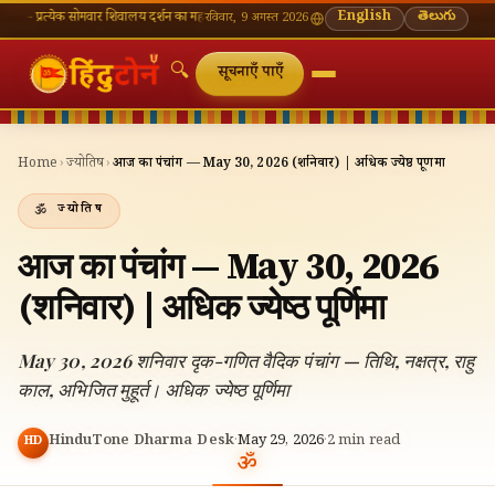
ेक सोमवार शिवालय दर्शन का महत्व
🌸 गणेश चतुर्थी — भाद्रपद शुक्ल चतुर्थी
English
⛩ काशी विश्वनाथ — आज के द
తెలుగు
रविवार, 9 अगस्त 2026
🔍
सूचनाएँ पाएँ
Home
›
ज्योतिष
›
आज का पंचांग — May 30, 2026 (शनिवार) | अधिक ज्येष्ठ पूर्णिमा
ज्योतिष
आज का पंचांग — May 30, 2026
(शनिवार) | अधिक ज्येष्ठ पूर्णिमा
May 30, 2026 शनिवार दृक-गणित वैदिक पंचांग — तिथि, नक्षत्र, राहु
काल, अभिजित मुहूर्त। अधिक ज्येष्ठ पूर्णिमा
HinduTone Dharma Desk
·
May 29, 2026
·
2
min read
HD